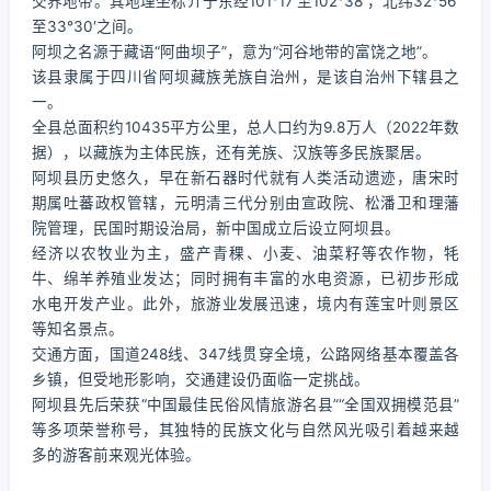
交界地带。其地理坐标介于东经101°17′至102°38′，北纬32°56′
至33°30′之间。
阿坝之名源于藏语“阿曲坝子”，意为“河谷地带的富饶之地”。
该县隶属于四川省阿坝藏族羌族自治州，是该自治州下辖县之
一。
全县总面积约10435平方公里，总人口约为9.8万人（2022年数
据），以藏族为主体民族，还有羌族、汉族等多民族聚居。
阿坝县历史悠久，早在新石器时代就有人类活动遗迹，唐宋时
期属吐蕃政权管辖，元明清三代分别由宣政院、松潘卫和理藩
院管理，民国时期设治局，新中国成立后设立阿坝县。
经济以农牧业为主，盛产青稞、小麦、油菜籽等农作物，牦
牛、绵羊养殖业发达；同时拥有丰富的水电资源，已初步形成
水电开发产业。此外，旅游业发展迅速，境内有莲宝叶则景区
等知名景点。
交通方面，国道248线、347线贯穿全境，公路网络基本覆盖各
乡镇，但受地形影响，交通建设仍面临一定挑战。
阿坝县先后荣获“中国最佳民俗风情旅游名县”“全国双拥模范县”
等多项荣誉称号，其独特的民族文化与自然风光吸引着越来越
多的游客前来观光体验。