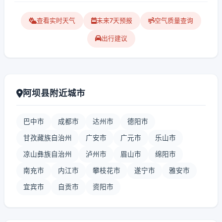
查看实时天气
未来7天预报
空气质量查询
出行建议
阿坝县附近城市
巴中市
成都市
达州市
德阳市
甘孜藏族自治州
广安市
广元市
乐山市
凉山彝族自治州
泸州市
眉山市
绵阳市
南充市
内江市
攀枝花市
遂宁市
雅安市
宜宾市
自贡市
资阳市