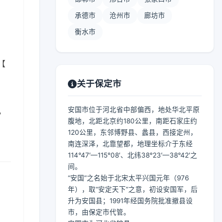
承德市
沧州市
廊坊市
衡水市
【
关于保定市
安国市位于河北省中部偏西，地处华北平原
，
腹地，北距北京约180公里，南距石家庄约
120公里，东邻博野县、蠡县，西接定州，
南连深泽，北靠望都，地理坐标介于东经
114°47′—115°08′、北纬38°23′—38°42′之
间。
“安国”之名始于北宋太平兴国元年（976
年），取“安定天下”之意，初设安国军，后
升为安国县；1991年经国务院批准撤县设
市，由保定市代管。