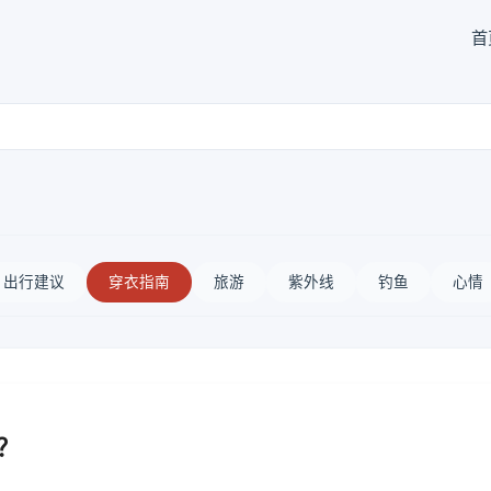
首
出行建议
穿衣指南
旅游
紫外线
钓鱼
心情
？