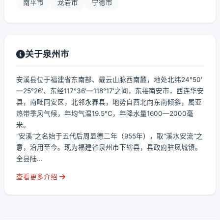
南平市
龙岩市
宁德市
关于泉州市
安溪县位于福建省东南部、戴云山脉西南麓，地处北纬24°50′
—25°26′、东经117°36′—118°17′之间，东接南安市，西连华安
县，南毗同安区，北邻永春县，地势自西北向东南倾斜，属亚
热带季风气候，年均气温19.5℃，年降水量1600—2000毫
米。
“安溪”之名始于五代后周显德二年（955年），取“溪水安流”之
意，沿用至今。现为福建省泉州市下辖县，县政府驻凤城镇。
全县陆...
查看更多介绍