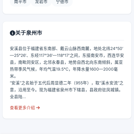
南平市
龙岩市
宁德市
关于泉州市
安溪县位于福建省东南部、戴云山脉西南麓，地处北纬24°50′
—25°26′、东经117°36′—118°17′之间，东接南安市，西连华安
县，南毗同安区，北邻永春县，地势自西北向东南倾斜，属亚
热带季风气候，年均气温19.5℃，年降水量1600—2000毫
米。
“安溪”之名始于五代后周显德二年（955年），取“溪水安流”之
意，沿用至今。现为福建省泉州市下辖县，县政府驻凤城镇。
全县陆...
查看更多介绍