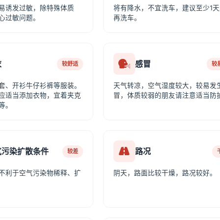
易诱发过敏，除特殊体质
将有降水，不宜洗车，建议至少1天
心过敏问题。
再洗车。
衣
感冒
较舒适
较
套、开衫牛仔衫裤等服装。
天气转凉，空气湿度较大，较易发
应适当添加衣物，宜着夹克
冒，体质较弱的朋友请注意适当防
等。
气污染扩散条件
路况
较差
不利于空气污染物稀释、扩
阴天，路面比较干燥，路况较好。