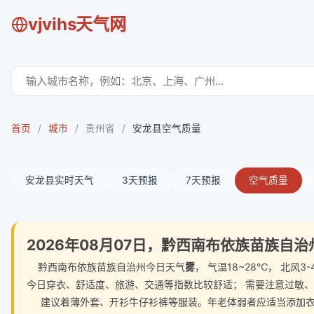
vjvihs天气网
首页
/
城市
/
贵州省
/
安龙县空气质量
安龙县实时天气
3天预报
7天预报
空气质量
2026年08月07日，黔西南布依族苗族自
黔西南布依族苗族自治州今日天气
雾
， 气温18~28℃， 北
今日穿衣、舒适度、旅游、交通等指数比较舒适； 需要注意过敏
建议着薄外套、开衫牛仔衫裤等服装。年老体弱者应适当添加衣物，