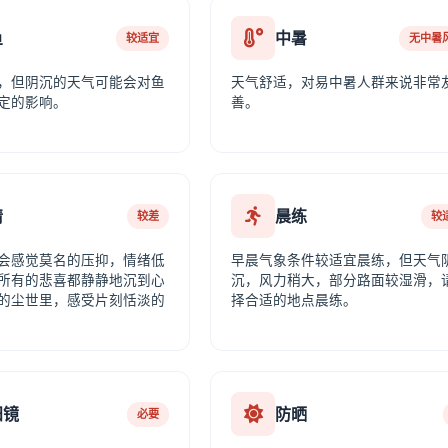
鱼
中暑
较适宜
无中暑
，但阴沉的天气可能会对鱼
天气舒适，对易中暑人群来说非常
定的影响。
善。
情
晨练
较差
较
会感觉莫名的压抑，情绪低
早晨气象条件较适宜晨练，但天气
所有的悲喜都静静地沉到心
沉，风力稍大，部分路面较湿滑，
的尘世里，感受片刻恬淡的
择合适的地点晨练。
阳镜
防晒
必要