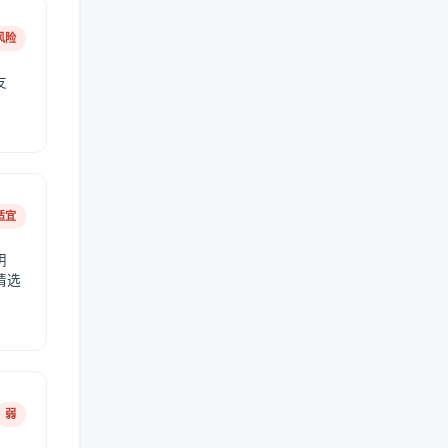
风险
友
适宜
阴
请选
弱