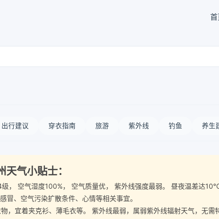
首
出行建议
穿衣指南
旅游
紫外线
钓鱼
养生
治州天气小贴士：
风3-4级， 空气湿度100%， 空气质量优， 紫外线强度最弱。 昼夜温
、感冒、空气污染扩散条件、心情等相关事宜。
宜着夹克衫、薄毛衣等。 紫外线最弱，属弱紫外线辐射天气，无需特别