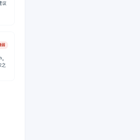
建议
。
最弱
护。
2之