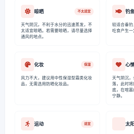
晾晒
钓
不太适宜
天气阴沉，不利于水分的迅速蒸发，不
较适合垂钓
太适宜晾晒。若需要晾晒，请尽量选择
吃食产生一
通风的地点。
化妆
心
保湿
风力不大，建议用中性保湿型霜类化妆
天气阴沉，
品，无需选用防晒化妆品。
落，此时将
底，在喧嚣
宁静。
运动
太
适宜