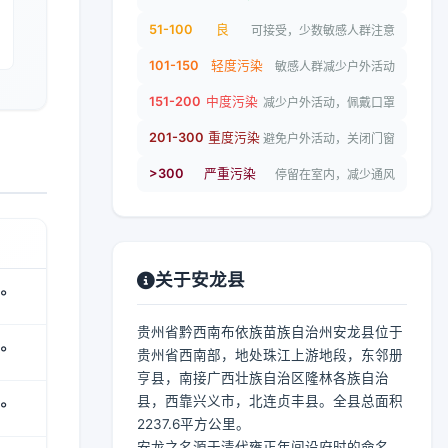
51-100
良
可接受，少数敏感人群注意
101-150
轻度污染
敏感人群减少户外活动
151-200
中度污染
减少户外活动，佩戴口罩
201-300
重度污染
避免户外活动，关闭门窗
>300
严重污染
停留在室内，减少通风
关于安龙县
°
贵州省黔西南布依族苗族自治州安龙县位于
°
贵州省西南部，地处珠江上游地段，东邻册
亨县，南接广西壮族自治区隆林各族自治
县，西靠兴义市，北连贞丰县。全县总面积
°
2237.6平方公里。
安龙之名源于清代雍正年间设府时的命名，