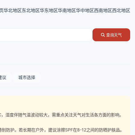
页
华北地区
东北地区
华东地区
华南地区
华中地区
西南地区
西北地区
查询天气
建议
城市选择
差达10℃，湿度伴随气温波动较大，需重点关注天气对生活各方面的影响。
防护。若长期在户外，建议涂擦SPF在8-12之间的防晒护肤品。