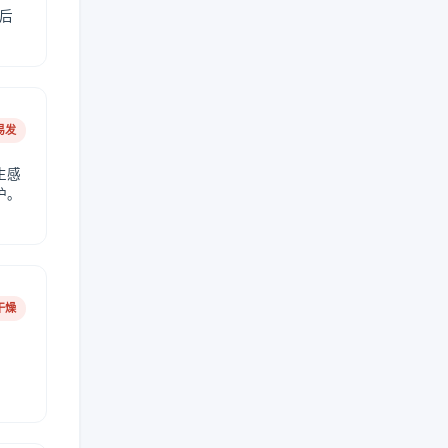
后
易发
生感
护。
干燥