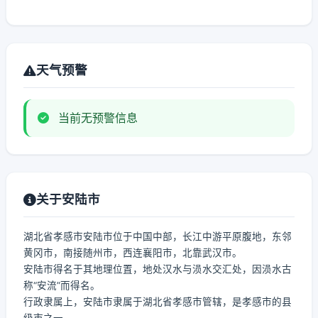
天气预警
当前无预警信息
关于安陆市
湖北省孝感市安陆市位于中国中部，长江中游平原腹地，东邻
黄冈市，南接随州市，西连襄阳市，北靠武汉市。
安陆市得名于其地理位置，地处汉水与涢水交汇处，因涢水古
称“安流”而得名。
行政隶属上，安陆市隶属于湖北省孝感市管辖，是孝感市的县