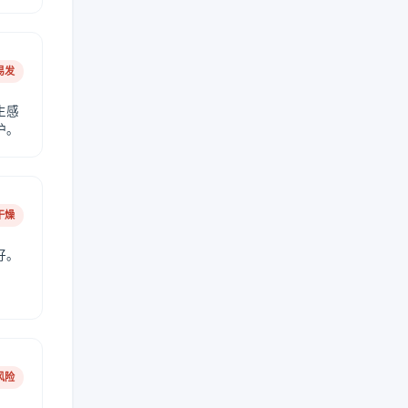
易发
生感
护。
干燥
好。
风险