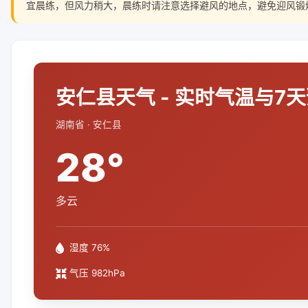
宜晨练，但风力稍大，晨练时请注意选择避风的地点，避免迎风锻
安仁县天气 - 实时气温与7
湖南省 · 安仁县
28°
多云
湿度 76%
气压 982hPa