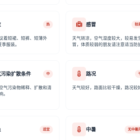
衣
感冒
热
较
议着短裙、短裤、短薄外
天气转凉，空气湿度较大，较易发
夏季服装。
冒，体质较弱的朋友请注意适当防
气污染扩散条件
路况
中
空气污染物稀释、扩散和清
天气较好，路面比较干燥，路况较
响。
鱼
中暑
适宜
无中暑