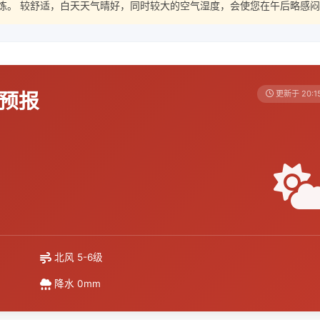
炼。 较舒适，白天天气晴好，同时较大的空气湿度，会使您在午后略感闷
天预报
更新于 20:1
北风 5-6级
降水 0mm