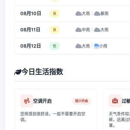
08月10日
大雨
|
暴雨
良
08月11日
中雨
|
大雨
良
08月12日
大雨
|
小雨
优
今日生活指数
空调开启
过
较少开启
您将感到很舒适，一般不需要开启空
天气条件较
调。
裤，远离过
罩。