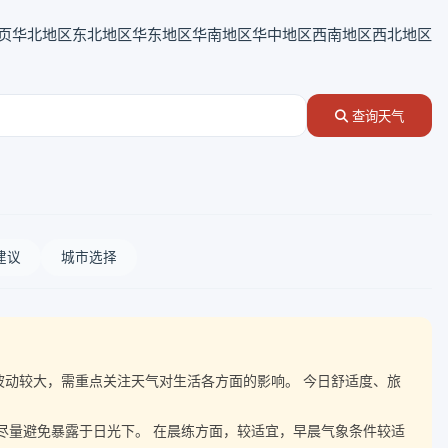
页
华北地区
东北地区
华东地区
华南地区
华中地区
西南地区
西北地区
查询天气
建议
城市选择
气温波动较大，需重点关注天气对生活各方面的影响。 今日舒适度、旅
，尽量避免暴露于日光下。 在晨练方面，较适宜，早晨气象条件较适