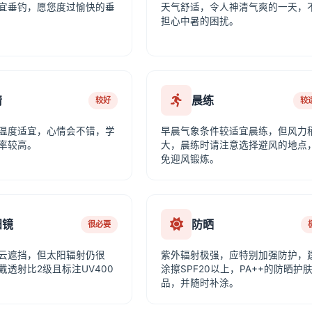
宜垂钓，愿您度过愉快的垂
天气舒适，令人神清气爽的一天，
担心中暑的困扰。
情
晨练
较好
较
温度适宜，心情会不错，学
早晨气象条件较适宜晨练，但风力
率较高。
大，晨练时请注意选择避风的地点
免迎风锻炼。
阳镜
防晒
很必要
云遮挡，但太阳辐射仍很
紫外辐射极强，应特别加强防护，
戴透射比2级且标注UV400
涂擦SPF20以上，PA++的防晒护
品，并随时补涂。