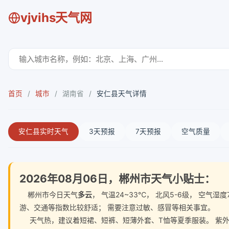
vjvihs天气网
首页
/
城市
/
湖南省
/
安仁县天气详情
安仁县实时天气
3天预报
7天预报
空气质量
2026年08月06日，郴州市天气小贴士：
郴州市今日天气
多云
， 气温24~33℃， 北风5-6级， 空
游、交通等指数比较舒适； 需要注意过敏、感冒等相关事宜。
天气热，建议着短裙、短裤、短薄外套、T恤等夏季服装。 紫外线