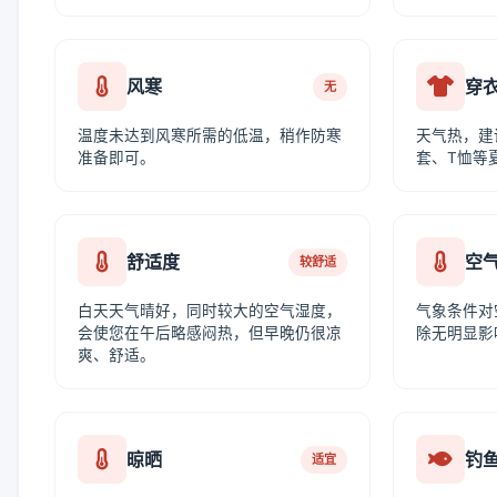
风寒
穿
无
温度未达到风寒所需的低温，稍作防寒
天气热，建
准备即可。
套、T恤等
舒适度
空
较舒适
白天天气晴好，同时较大的空气湿度，
气象条件对
会使您在午后略感闷热，但早晚仍很凉
除无明显影
爽、舒适。
晾晒
钓
适宜