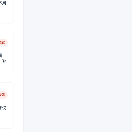
不用
适宜
稍
，避
极强
建议
肤