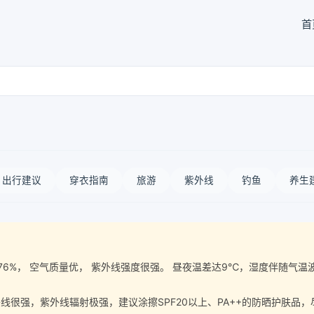
首
出行建议
穿衣指南
旅游
紫外线
钓鱼
养生
气湿度76%， 空气质量优， 紫外线强度很强。 昼夜温差达9℃，湿度伴随
很强，紫外线辐射极强，建议涂擦SPF20以上、PA++的防晒护肤品