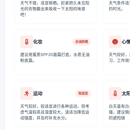
天气不错，适宜晾晒。赶紧把久未见阳
天气条件适
光的衣物搬出来吸收一下太阳的味道
钓时光。
吧！
化妆
心
去油防晒
建议用蜜质SPF20面霜打底，水质无油
天气较好，
粉底霜。
习、工作效
运动
太
较适宜
天气较好，较适宜进行各种运动，但考
白天虽有白
虑气温较高且湿度较大，请适当降低运
强，建议佩
动强度，并及时补充水分。
的遮阳镜