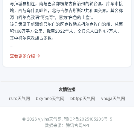
与拜城县相连，南与巴音郭楞蒙古自治州的轮台县、库车市接
壤，西与乌什县毗邻，北与吉尔吉斯斯坦共和国交界。其名称
源自柯尔克孜语“阿克奇”，意为“白色的山崖”。
该县隶属于新疆维吾尔自治区克孜勒苏柯尔克孜自治州，总面
积1.68万平方公里，截至2022年末，全县总人口约4.7万人，
其中柯尔克孜族占多数。
...
查看更多介绍
友情链接
rslrc天气网
bxymno天气网
bbfpp天气网
vnujja天气网
© 2026 vjvihs天气网.
鄂ICP备2025105203号-5
数据来源：腾讯官网API