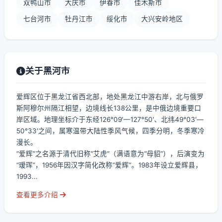
双鸭山市
大庆市
伊春市
佳木斯市
七台河市
牡丹江市
绥化市
大兴安岭地区
关于黑河市
爱辉区位于黑龙江省西北部，地处黑龙江中游右岸，北与俄罗
斯阿穆尔州隔江相望，边境线长138公里，是中俄边境重要口
岸区域。地理坐标介于东经126°09′—127°50′、北纬49°03′—
50°33′之间，属寒温带大陆性季风气候，四季分明，冬季寒冷
漫长。
“爱辉”之名源于清代旧称“艾虎”（满语意为“母貂”），后演变为
“瑷珲”，1956年因汉字简化改称“爱辉”。1983年设立爱辉县，
1993...
查看更多介绍