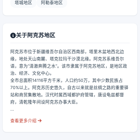
塔城地区
阿勒泰地区
关于阿克苏地区
阿克苏市位于新疆维吾尔自治区西南部，塔里木盆地西北边
缘，地处天山南麓、塔克拉玛干沙漠北缘。阿克苏系维吾尔
语，意为“清澈奔腾之水”。该市隶属于阿克苏地区，是地区政
治、经济、文化中心。
全市总面积14116平方千米，人口约50万，其中少数民族占
70%以上。阿克苏历史悠久，自古以来就是丝绸之路的重要驿
站和商贸集散地。汉代时属西域都护府管辖，唐设龟兹都督
府，清乾隆年间设阿克苏办事大臣。
...
查看更多介绍