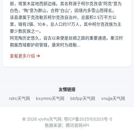
部，塔里木盆地西部边缘。其名称源于柯尔克孜语“阿克”意为
白色，“陶”意为群山，合称“白山”，因境内多雪山而得名。
该县隶属于克孜勒苏柯尔克孜自治州，总面积2.5万平方公
里，辖有2镇、10乡，总人口约17万人，其中柯尔克孜族为主
要少数民族之一。
阿克陶历史悠久，自古以来便是丝绸之路的重要通道。秦汉时
期属西域都护府管辖，唐宋时为疏勒...
查看更多介绍
友情链接
rslrc天气网
bxymno天气网
bbfpp天气网
vnujja天气网
© 2026 vjvihs天气网.
鄂ICP备2025105203号-5
数据来源：腾讯官网API