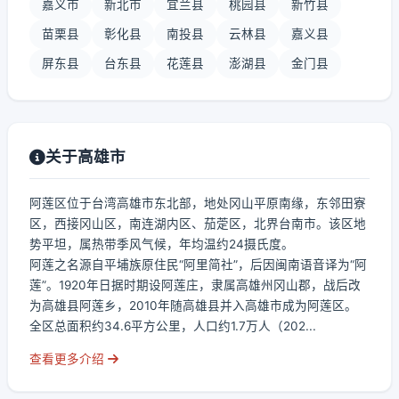
嘉义市
新北市
宜兰县
桃园县
新竹县
苗栗县
彰化县
南投县
云林县
嘉义县
屏东县
台东县
花莲县
澎湖县
金门县
关于高雄市
阿莲区位于台湾高雄市东北部，地处冈山平原南缘，东邻田寮
区，西接冈山区，南连湖内区、茄萣区，北界台南市。该区地
势平坦，属热带季风气候，年均温约24摄氏度。
阿莲之名源自平埔族原住民“阿里简社”，后因闽南语音译为“阿
莲”。1920年日据时期设阿莲庄，隶属高雄州冈山郡，战后改
为高雄县阿莲乡，2010年随高雄县并入高雄市成为阿莲区。
全区总面积约34.6平方公里，人口约1.7万人（202...
查看更多介绍