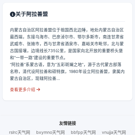
关于阿拉善盟
内蒙古自治区阿拉善盟位于祖国西北边陲，地处内蒙古自治区
最西端，东接乌海市、巴彦淖尔市、鄂尔多斯市，南连甘肃省
武威市、张掖市，西与甘肃省酒泉市、嘉峪关市毗邻，北与蒙
古国接壤，边境线长735公里，是国家向北开放的重要桥头堡
和“一带一路”建设的重要节点。
“阿拉善”系蒙古语，意为“五彩斑斓之地”，源于古代蒙古部落
名称，清代设阿拉善和硕特旗，1980年设立阿拉善盟，隶属内
蒙古自治区，现辖阿拉善...
查看更多介绍
友情链接
rslrc天气网
bxymno天气网
bbfpp天气网
vnujja天气网