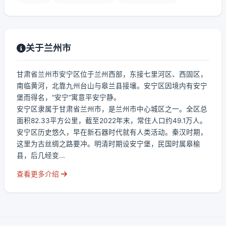
关于兰州市
甘肃省兰州市安宁区位于兰州西部，东接七里河区、西固区，
南临黄河，北靠九州台山与皋兰县接壤。安宁区因境内有安宁
堡而得名，“安宁”寓意平安宁静。
安宁区隶属于甘肃省兰州市，是兰州市中心城区之一。全区总
面积82.33平方公里，截至2022年末，常住人口约49.1万人。
安宁区历史悠久，早在新石器时代就有人类活动。秦汉时期，
这里为古丝绸之路要冲。明清时期设安宁堡，民国时属皋榆
县，后几经变...
查看更多介绍