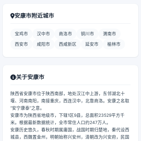
安康市附近城市
宝鸡市
汉中市
商洛市
铜川市
渭南市
西安市
咸阳市
西咸新区
延安市
榆林市
关于安康市
陕西省安康市位于陕西南部，地处汉江中上游，东邻湖北十
堰、河南南阳，南接重庆，西连汉中，北靠商洛。安康之名取
“安宁康泰”之意。
安康市为陕西省地级市，下辖1区9县，总面积23529平方千
米。根据最新数据统计，全市常住人口约247万人。
安康历史悠久，春秋时期属庸国，战国时期归楚地，秦代设西
城县，西魏置金州，明朝始称兴安州，清朝改为兴安府，民国