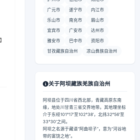
广元市
遂宁市
内江市
乐山市
南充市
眉山市
宜宾市
广安市
达州市
 】
雅安市
巴中市
资阳市
甘孜藏族自治州
凉山彝族自治州
关于阿坝藏族羌族自治州
阿坝县位于四川省西北部，青藏高原东南
缘，地处川甘青三省交界地带。其地理坐标
介于东经101°17′至102°38′，北纬32°56′至
33°30′之间。
阿坝之名源于藏语“阿曲坝子”，意为“河谷地
带的富饶之地”。