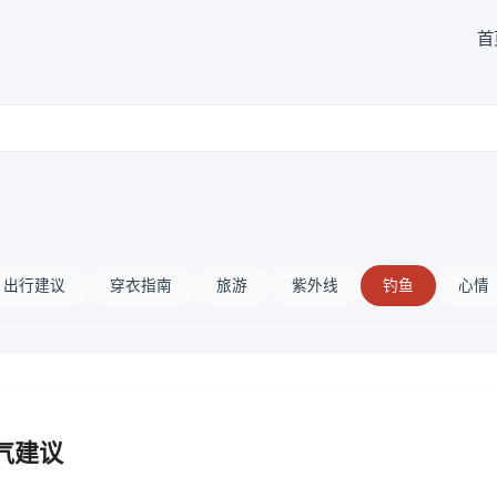
首
出行建议
穿衣指南
旅游
紫外线
钓鱼
心情
气建议