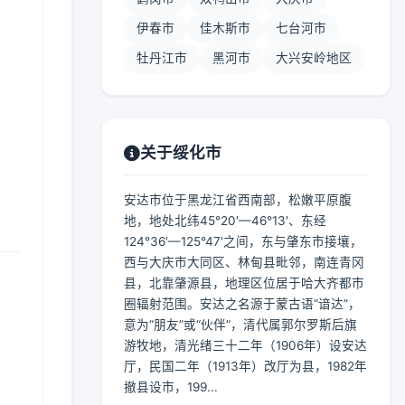
伊春市
佳木斯市
七台河市
牡丹江市
黑河市
大兴安岭地区
关于绥化市
安达市位于黑龙江省西南部，松嫩平原腹
地，地处北纬45°20′—46°13′、东经
124°36′—125°47′之间，东与肇东市接壤，
西与大庆市大同区、林甸县毗邻，南连青冈
县，北靠肇源县，地理区位居于哈大齐都市
圈辐射范围。安达之名源于蒙古语“谙达”，
意为“朋友”或“伙伴”，清代属郭尔罗斯后旗
游牧地，清光绪三十二年（1906年）设安达
厅，民国二年（1913年）改厅为县，1982年
撤县设市，199...