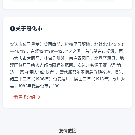
关于绥化市
安达市位于黑龙江省西南部，松嫩平原腹地，地处北纬45°20′
—46°13′、东经124°36′—125°47′之间，东与肇东市接壤，西
与大庆市大同区、林甸县毗邻，南连青冈县，北靠肇源县，地
理区位居于哈大齐都市圈辐射范围。安达之名源于蒙古语“谙
达”，意为“朋友”或“伙伴”，清代属郭尔罗斯后旗游牧地，清光
绪三十二年（1906年）设安达厅，民国二年（1913年）改厅为
县，1982年撤县设市，199...
查看更多介绍
友情链接