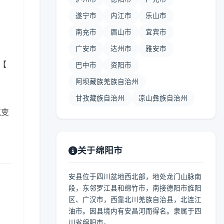
遂宁市
内江市
乐山市
南充市
眉山市
宜宾市
广安市
达州市
雅安市
8【
巴中市
资阳市
阿坝藏族羌族自治州
甘孜藏族自治州
凉山彝族自治州
气变
关于绵阳市
安县位于四川盆地西北部，地处龙门山脉南
段，东邻罗江县和绵竹市，南接德阳市旌阳
区、广汉市，西靠北川羌族自治县，北连江
油市。因县境内有安昌河而得名。隶属于四
川省绵阳市。