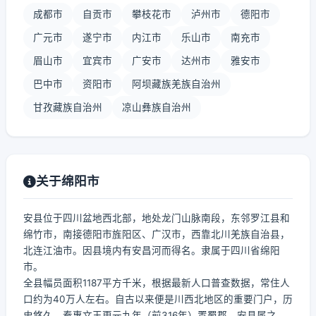
成都市
自贡市
攀枝花市
泸州市
德阳市
广元市
遂宁市
内江市
乐山市
南充市
眉山市
宜宾市
广安市
达州市
雅安市
巴中市
资阳市
阿坝藏族羌族自治州
甘孜藏族自治州
凉山彝族自治州
关于绵阳市
安县位于四川盆地西北部，地处龙门山脉南段，东邻罗江县和
绵竹市，南接德阳市旌阳区、广汉市，西靠北川羌族自治县，
北连江油市。因县境内有安昌河而得名。隶属于四川省绵阳
市。
全县幅员面积1187平方千米，根据最新人口普查数据，常住人
口约为40万人左右。自古以来便是川西北地区的重要门户，历
史悠久。秦惠文王更元九年（前316年）置蜀郡，安县属之。