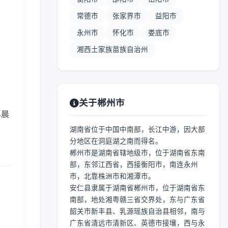
常德市
张家界市
益阳市
永州市
怀化市
娄底市
湘西土家族苗族自治州
关于郴州市
早晨
湖南省位于中国中南部，长江中游，因大部
分地区在洞庭湖之南而得名。
郴州市是湖南省辖地级市，位于湖南省东南
部，东邻江西省，西接衡阳市，南连永州
市，北靠株洲市和湘潭市。
安仁县隶属于湖南省郴州市，位于湖南省东
南部，地处湘粤赣三省交界处，东与广东省
韶关市新丰县、乳源瑶族自治县相邻，南与
广东省清远市清新区、英德市接壤，西与永